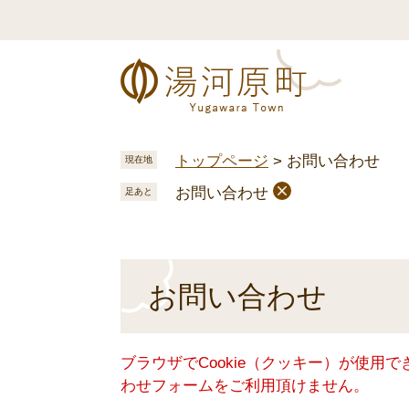
ペ
メ
ー
ニ
ジ
ュ
の
ー
先
を
頭
飛
で
ば
トップページ
>
お問い合わせ
現在地
す
し
お問い合わせ
。
て
足あと
本
文
へ
本
お問い合わせ
文
ブラウザでCookie（クッキー）が使用
わせフォームをご利用頂けません。