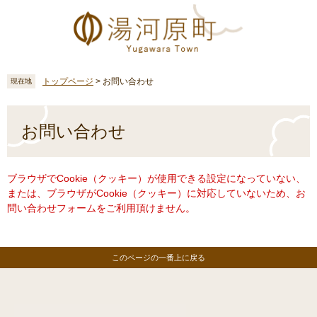
ペ
メ
ー
ニ
ジ
ュ
の
ー
先
を
頭
飛
トップページ
>
お問い合わせ
現在地
で
ば
す
し
本
。
て
文
お問い合わせ
本
文
へ
ブラウザでCookie（クッキー）が使用できる設定になっていない、
または、ブラウザがCookie（クッキー）に対応していないため、お
問い合わせフォームをご利用頂けません。
このページの一番上に戻る