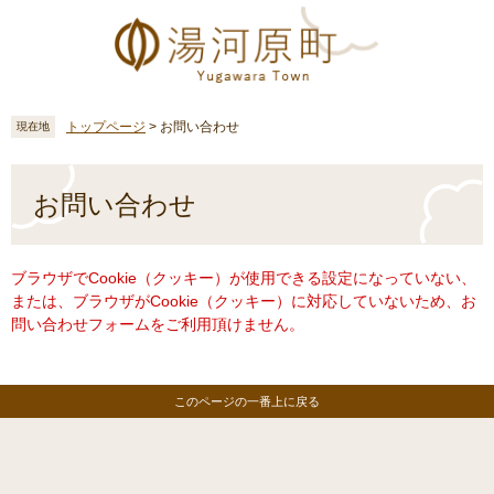
ペ
メ
ー
ニ
ジ
ュ
の
ー
先
を
頭
飛
トップページ
>
お問い合わせ
現在地
で
ば
す
し
本
。
て
文
お問い合わせ
本
文
へ
ブラウザでCookie（クッキー）が使用できる設定になっていない、
または、ブラウザがCookie（クッキー）に対応していないため、お
問い合わせフォームをご利用頂けません。
このページの一番上に戻る