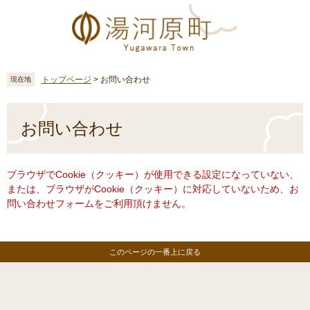
ペ
メ
ー
ニ
ジ
ュ
の
ー
先
を
頭
飛
トップページ
>
お問い合わせ
現在地
で
ば
す
し
本
。
て
文
お問い合わせ
本
文
へ
ブラウザでCookie（クッキー）が使用できる設定になっていない、
または、ブラウザがCookie（クッキー）に対応していないため、お
問い合わせフォームをご利用頂けません。
このページの一番上に戻る