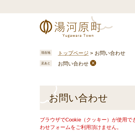
ペ
メ
ー
ニ
ジ
ュ
の
ー
先
を
頭
飛
で
ば
トップページ
>
お問い合わせ
現在地
す
し
お問い合わせ
。
て
足あと
本
文
へ
本
お問い合わせ
文
ブラウザでCookie（クッキー）が使用
わせフォームをご利用頂けません。