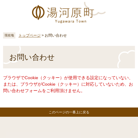
ペ
メ
ー
ニ
ジ
ュ
の
ー
先
を
頭
飛
トップページ
>
お問い合わせ
現在地
で
ば
す
し
本
。
て
文
お問い合わせ
本
文
へ
ブラウザでCookie（クッキー）が使用できる設定になっていない、
または、ブラウザがCookie（クッキー）に対応していないため、お
問い合わせフォームをご利用頂けません。
このページの一番上に戻る