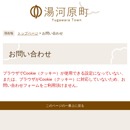
ペ
メ
ー
ニ
ジ
ュ
の
ー
先
を
頭
飛
トップページ
>
お問い合わせ
現在地
で
ば
す
し
本
。
て
文
お問い合わせ
本
文
へ
ブラウザでCookie（クッキー）が使用できる設定になっていない、
または、ブラウザがCookie（クッキー）に対応していないため、お
問い合わせフォームをご利用頂けません。
このページの一番上に戻る