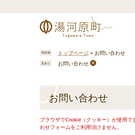
ペ
メ
ー
ニ
ジ
ュ
の
ー
先
を
頭
飛
で
ば
トップページ
>
お問い合わせ
現在地
す
し
お問い合わせ
。
て
足あと
本
文
へ
本
お問い合わせ
文
ブラウザでCookie（クッキー）が使用
わせフォームをご利用頂けません。