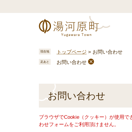
ペ
メ
ー
ニ
ジ
ュ
の
ー
先
を
頭
飛
で
ば
トップページ
>
お問い合わせ
現在地
す
し
お問い合わせ
。
て
足あと
本
文
へ
本
お問い合わせ
文
ブラウザでCookie（クッキー）が使用
わせフォームをご利用頂けません。