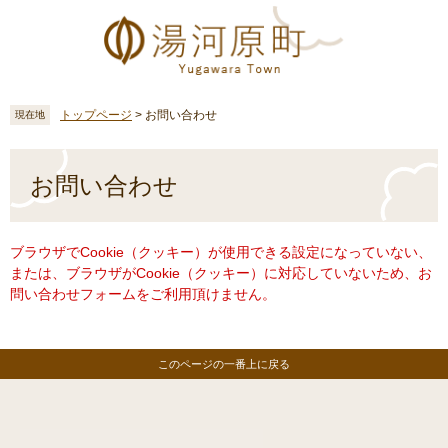
ペ
メ
ー
ニ
ジ
ュ
の
ー
先
を
頭
飛
トップページ
>
お問い合わせ
現在地
で
ば
す
し
本
。
て
文
お問い合わせ
本
文
へ
ブラウザでCookie（クッキー）が使用できる設定になっていない、
または、ブラウザがCookie（クッキー）に対応していないため、お
問い合わせフォームをご利用頂けません。
このページの一番上に戻る