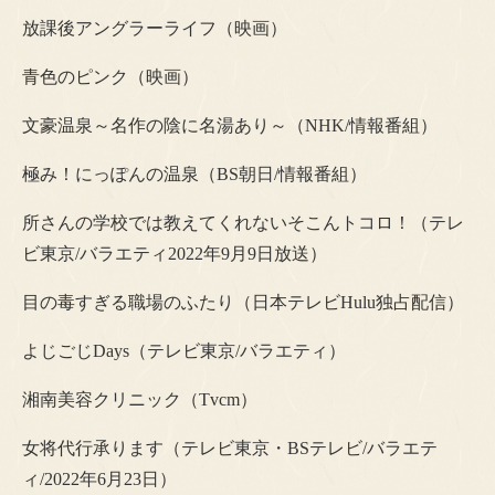
放課後アングラーライフ（映画）
青色のピンク（映画）
文豪温泉～名作の陰に名湯あり～（NHK/情報番組）
極み！にっぽんの温泉（BS朝日/情報番組）
所さんの学校では教えてくれないそこんトコロ！（テレ
ビ東京/バラエティ2022年9月9日放送）
目の毒すぎる職場のふたり（日本テレビHulu独占配信）
よじごじDays（テレビ東京/バラエティ）
湘南美容クリニック（Tvcm）
女将代行承ります（テレビ東京・BSテレビ/バラエテ
ィ/2022年6月23日）