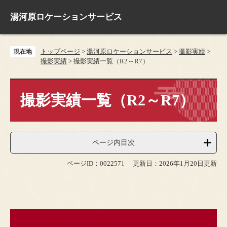
ペ
メ
ー
ニ
湯河原ロケーションサービス
ジ
ュ
の
ー
先
を
トップページ
>
湯河原ロケーションサービス
>
撮影実績
>
現在地
頭
飛
撮影実績
>
撮影実績一覧（R2～R7）
で
ば
す
し
本
。
て
文
撮影実績一覧（R2～R7）
本
文
へ
ページ内目次
ページID：0022571
更新日：2026年1月20日更新