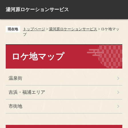
ペ
メ
ー
ニ
湯河原ロケーションサービス
ジ
ュ
の
ー
先
を
トップページ
>
湯河原ロケーションサービス
>
ロケ地マッ
現在地
頭
飛
プ
で
ば
す
し
本
。
て
文
ロケ地マップ
本
文
へ
温泉街
吉浜・福浦エリア
市街地