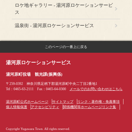
ロケ地ギャラリー - 湯河原ロケーションサービ
ス
温泉街 - 湯河原ロケーションサービス
このページの一番上に戻る
湯河原ロケーションサービス
湯河原町役場
観光課(振興係)
〒259-0392
神奈川県足柄下郡湯河原町中央二丁目2番地1
Tel：0465-63-2111
Fax：0465-64-0300
メールでのお問い合わせはこちら
湯河原町公式ホームページ
サイトマップ
リンク・著作権・免責事項
個人情報保護
アクセシビリティ
関係機関等ホームページリンク集
Copyright Yugawara Town. All rights reserved.