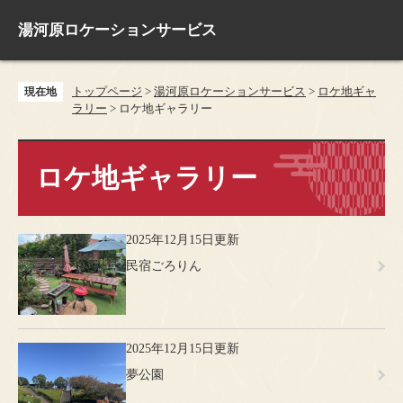
ペ
メ
ー
ニ
湯河原ロケーションサービス
ジ
ュ
の
ー
先
を
トップページ
>
湯河原ロケーションサービス
>
ロケ地ギャ
現在地
頭
飛
ラリー
>
ロケ地ギャラリー
で
ば
す
し
本
。
て
文
ロケ地ギャラリー
本
文
へ
2025年12月15日更新
民宿ごろりん
2025年12月15日更新
夢公園