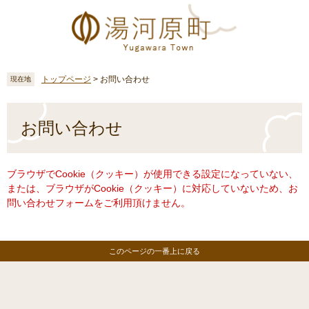
ペ
メ
ー
ニ
ジ
ュ
の
ー
先
を
頭
飛
トップページ
>
お問い合わせ
現在地
で
ば
す
し
本
。
て
文
お問い合わせ
本
文
へ
ブラウザでCookie（クッキー）が使用できる設定になっていない、
または、ブラウザがCookie（クッキー）に対応していないため、お
問い合わせフォームをご利用頂けません。
このページの一番上に戻る