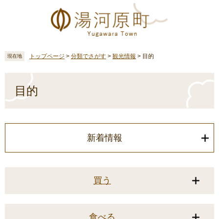
ペ
メ
ー
ニ
ジ
ュ
の
ー
先
を
頭
飛
トップページ
>
分類でさがす
>
観光情報
>
目的
現在地
で
ば
す
し
本
。
て
文
目的
本
文
へ
新着情報
買う
食べる