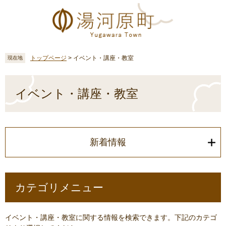
ペ
メ
ー
ニ
ジ
ュ
の
ー
先
を
頭
飛
トップページ
>
イベント・講座・教室
現在地
で
ば
す
し
本
。
て
文
イベント・講座・教室
本
文
へ
新着情報
カテゴリメニュー
イベント・講座・教室に関する情報を検索できます。下記のカテゴ