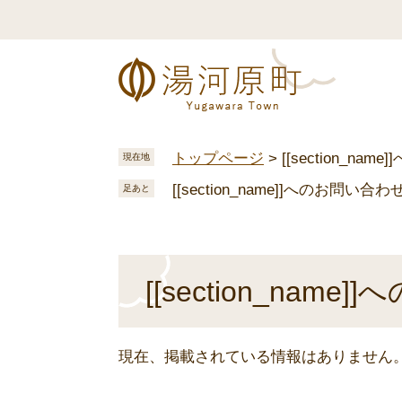
ペ
メ
ー
ニ
ジ
ュ
の
ー
先
を
頭
飛
で
ば
トップページ
>
[[section_na
現在地
す
し
[[section_name]]へのお問い合わ
。
て
足あと
本
文
へ
本
[[section_nam
文
現在、掲載されている情報はありません