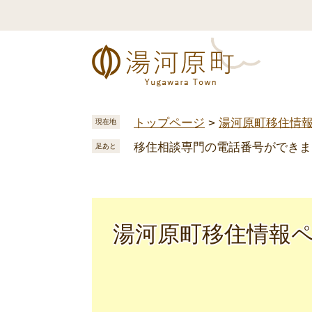
ペ
メ
ー
ニ
ジ
ュ
の
ー
先
を
頭
飛
で
ば
トップページ
>
湯河原町移住情
現在地
す
し
移住相談専門の電話番号ができま
。
て
足あと
本
文
へ
湯河原町移住情報