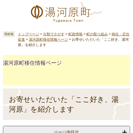
ペ
メ
ー
ニ
ジ
ュ
の
ー
先
を
頭
飛
トップページ
>
分類でさがす
>
町政情報
>
町の取り組み
>
移住・定住
現在地
促進
>
湯河原町移住情報ページ
>
お寄せいただいた「ここ好き、湯河
で
ば
原」を紹介します
す
し
。
て
本
湯河原町移住情報ページ
文
へ
本
文
お寄せいただいた「ここ好き、湯
河原」を紹介します
ページ内目次