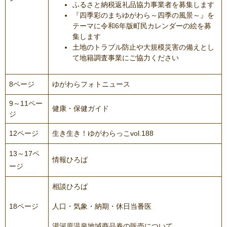
ふるさと納税返礼品協力事業者を募集します
『四季彩のまちゆがわら～四季の風景～』を
テーマに令和6年版町民カレンダーの絵を募
集します
土地のトラブル防止や大規模災害の備えとし
て地籍調査事業にご協力ください
8ページ
ゆがわらフォトニュース
9～11ペー
健康・保健ガイド
ジ
12ページ
生き生き！ゆがわらっこvol.188
13～17ペ
情報ひろば
ージ
相談ひろば
18ページ
人口・気象・納期・休日当番医
湯河原温泉地域商品券の販売について