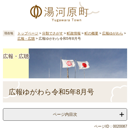
ペ
メ
ー
ニ
ジ
ュ
の
ー
先
を
頭
飛
トップページ
>
分類でさがす
>
町政情報
>
町の概要
>
広報ゆがわら
>
現在地
広報・広聴
>
広報ゆがわら令和5年8月号
で
ば
す
し
。
て
広報・広聴
本
文
へ
本
文
広報ゆがわら令和5年8月号
ページ内目次
ページID：0020087