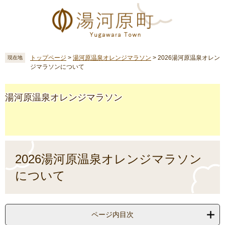
ペ
メ
ー
ニ
ジ
ュ
の
ー
先
を
頭
飛
トップページ
>
湯河原温泉オレンジマラソン
>
2026湯河原温泉オレン
現在地
ジマラソンについて
で
ば
す
し
。
て
湯河原温泉オレンジマラソン
本
文
へ
本
文
2026湯河原温泉オレンジマラソン
について
ページ内目次