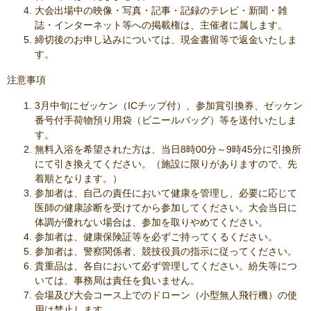
大会出場中の映像・写真・記事・記録のテレビ・新聞・雑
誌・インターネット等への掲載権は、主催者に属します。
締切後のお申し込みについては、現金書留等で返金いたしま
す。
注意事項
3月中旬にゼッケン（ICチップ付）、参加賞引換券、ゼッケン
番号付手荷物預り用袋（ビニールバッグ）等を送付いたしま
す。
無料入浴を希望された方は、当日8時00分～9時45分に引換所
にて引き換えてください。（施設に限りがありますので、先
着順となります。）
参加者は、自己の責任において健康を管理し、必要に応じて
医師の健康診断を受けてから参加してください。大会当日に
体調が優れない場合は、参加を取りやめてください。
参加者は、健康保険証等を必ずご持ってくるください。
参加者は、警察関係者、競技役員の指示に従ってください。
貴重品は、各自において必ず管理してください。紛失等につ
いては、事務局は責任を負いません。
会場及び大会コース上でのドローン（小型無人飛行機）の使
用は禁止します。