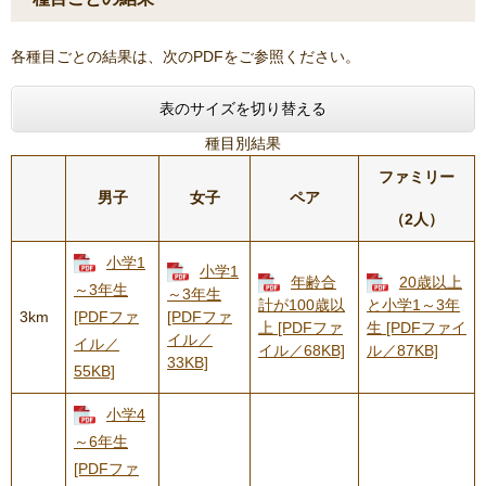
各種目ごとの結果は、次のPDFをご参照ください。
表のサイズを切り替える
種目別結果
ファミリー
男子
女子
ペア
（2人）
小学1
小学1
年齢合
20歳以上
～3年生
～3年生
計が100歳以
と小学1～3年
3km
[PDFファ
[PDFファ
上 [PDFファ
生 [PDFファイ
イル／
イル／
イル／68KB]
ル／87KB]
33KB]
55KB]
小学4
～6年生
[PDFファ