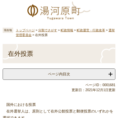
ペ
メ
ー
ニ
ジ
ュ
の
ー
先
を
頭
飛
トップページ
>
分類でさがす
>
町政情報
>
町政運営・行政改革
>
選挙
現在地
管理委員会
>
在外投票
で
ば
す
し
本
。
て
文
在外投票
本
文
へ
ページ内目次
ページID：0001681
更新日：2021年12月1日更新
国外における投票
在外選挙人は、原則として在外公館投票と郵便投票のいずれかを
選択できます。