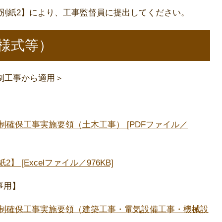
別紙2】により、工事監督員に提出してください。
様式等）
日制工事から適用＞
制確保工事実施要領（土木工事） [PDFファイル／
 [Excelファイル／976KB]
事用】
日制確保工事実施要領（建築工事・電気設備工事・機械設