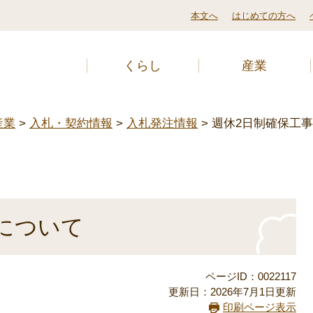
本文へ
はじめての方へ
くらし
産業
産業
>
入札・契約情報
>
入札発注情報
>
週休2日制確保工
について
ページID：0022117
更新日：2026年7月1日更新
印刷ページ表示