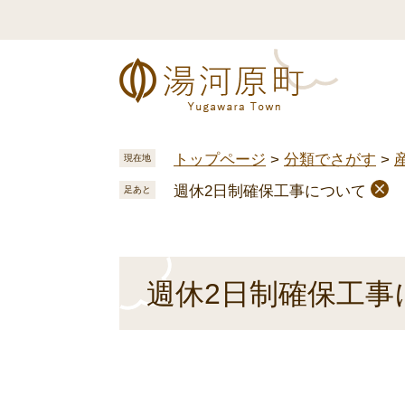
ペ
メ
ー
ニ
ジ
ュ
の
ー
先
を
頭
飛
で
ば
トップページ
>
分類でさがす
>
現在地
す
し
週休2日制確保工事について
。
て
足あと
本
文
へ
本
週休2日制確保工事
文