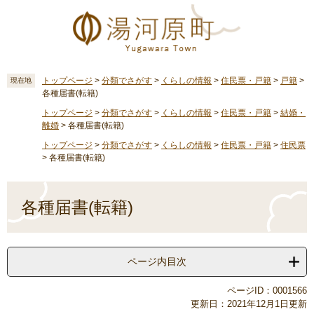
ペ
メ
ー
ニ
ジ
ュ
の
ー
先
を
頭
飛
トップページ
>
分類でさがす
>
くらしの情報
>
住民票・戸籍
>
戸籍
>
現在地
各種届書(転籍)
で
ば
す
し
トップページ
>
分類でさがす
>
くらしの情報
>
住民票・戸籍
>
結婚・
。
て
離婚
>
各種届書(転籍)
本
トップページ
>
分類でさがす
>
くらしの情報
>
住民票・戸籍
>
住民票
文
>
各種届書(転籍)
へ
本
文
各種届書(転籍)
ページ内目次
ページID：0001566
更新日：2021年12月1日更新