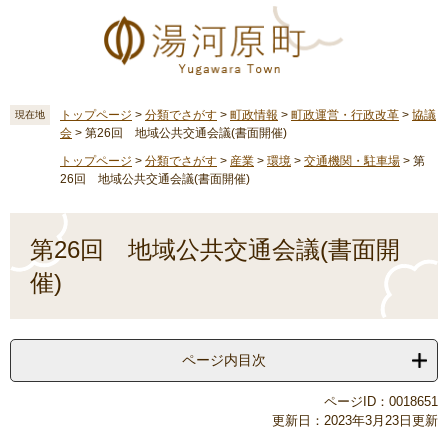
ペ
メ
ー
ニ
ジ
ュ
の
ー
先
を
頭
飛
トップページ
>
分類でさがす
>
町政情報
>
町政運営・行政改革
>
協議
現在地
会
>
第26回 地域公共交通会議(書面開催)
で
ば
す
し
トップページ
>
分類でさがす
>
産業
>
環境
>
交通機関・駐車場
>
第
。
て
26回 地域公共交通会議(書面開催)
本
文
本
へ
文
第26回 地域公共交通会議(書面開
催)
ページ内目次
ページID：0018651
更新日：2023年3月23日更新