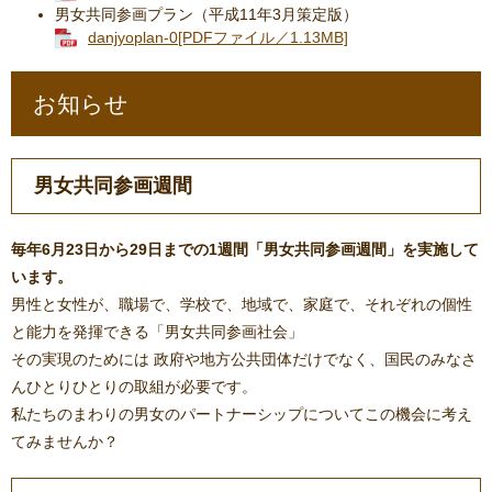
男女共同参画プラン（平成11年3月策定版）
danjyoplan-0[PDFファイル／1.13MB]
お知らせ
男女共同参画週間
毎年6月23日から29日までの1週間「男女共同参画週間」を実施して
います。
男性と女性が、職場で、学校で、地域で、家庭で、それぞれの個性
と能力を発揮できる「男女共同参画社会」
その実現のためには 政府や地方公共団体だけでなく、国民のみなさ
んひとりひとりの取組が必要です。
私たちのまわりの男女のパートナーシップについてこの機会に考え
てみませんか？