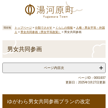
ペ
メ
ー
ニ
ジ
ュ
の
ー
先
を
頭
飛
トップページ
>
分類でさがす
>
くらしの情報
>
人権・男女平等・外国
現在地
人
>
男女共同参画（男女平等政策）
>
男女共同参画
で
ば
す
し
本
。
て
文
男女共同参画
本
文
へ
ページ内目次
ページID：0001937
更新日：2025年3月27日更新
ゆがわら男女共同参画プランの改定