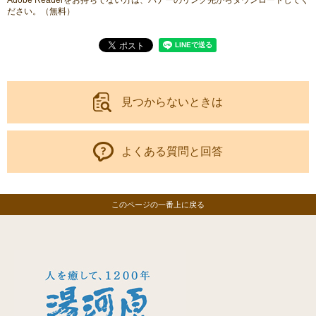
Adobe Readerをお持ちでない方は、バナーのリンク先からダウンロードしてく
ださい。（無料）
見つからないときは
よくある質問と回答
このページの一番上に戻る