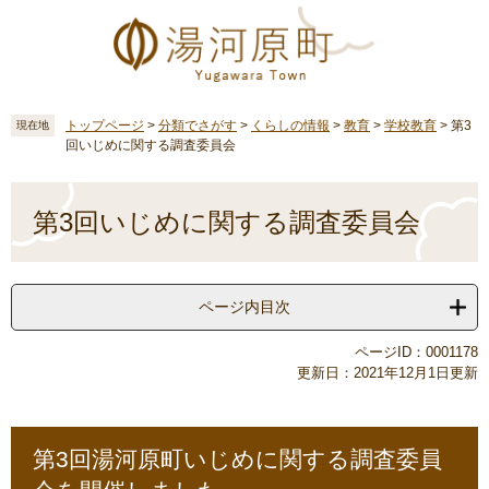
ペ
メ
ー
ニ
ジ
ュ
の
ー
先
を
頭
飛
トップページ
>
分類でさがす
>
くらしの情報
>
教育
>
学校教育
>
第3
現在地
回いじめに関する調査委員会
で
ば
す
し
本
。
て
文
第3回いじめに関する調査委員会
本
文
へ
ページ内目次
ページID：0001178
更新日：2021年12月1日更新
第3回湯河原町いじめに関する調査委員