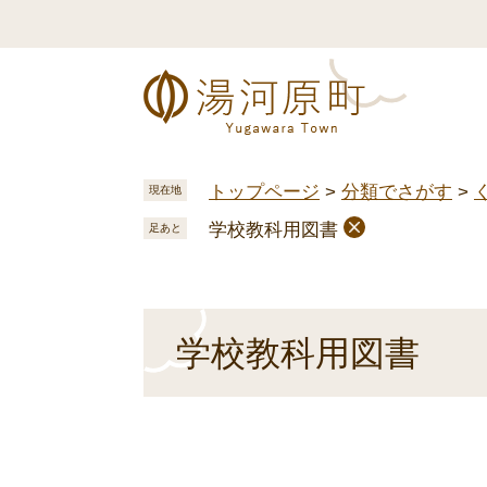
ペ
メ
ー
ニ
ジ
ュ
の
ー
先
を
頭
飛
で
ば
トップページ
>
分類でさがす
>
現在地
す
し
学校教科用図書
。
て
足あと
本
文
へ
本
学校教科用図書
文