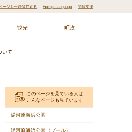
ページを一時保存する
Foreign language
閲覧支援
観光
町政
ついて
このページを見ている人は
こんなページも見ています
湯河原海浜公園
湯河原海浜公園（プール）