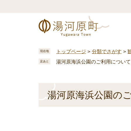
ペ
メ
ー
ニ
ジ
ュ
の
ー
先
を
頭
飛
で
ば
トップページ
>
分類でさがす
>
現在地
す
し
湯河原海浜公園のご利用について
。
て
足あと
本
文
へ
本
湯河原海浜公園の
文