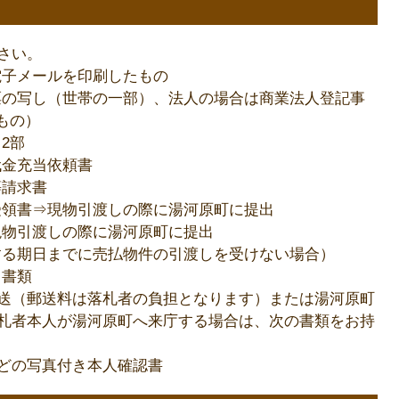
さい。
電子メールを印刷したもの
票の写し（世帯の一部）、法人の場合は商業法人登記事
もの）
2部
代金充当依頼書
等請求書
受領書⇒現物引渡しの際に湯河原町に提出
現物引渡しの際に湯河原町に提出
する期日までに売払物件の引渡しを受けない場合）
る書類
送（郵送料は落札者の負担となります）または湯河原町
札者本人が湯河原町へ来庁する場合は、次の書類をお持
どの写真付き本人確認書