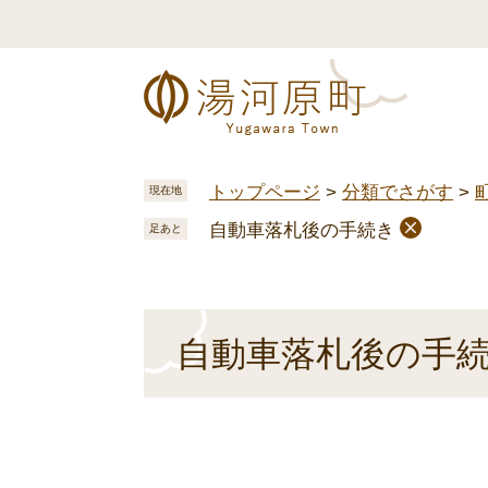
ペ
メ
ー
ニ
ジ
ュ
の
ー
先
を
頭
飛
で
ば
トップページ
>
分類でさがす
>
現在地
す
し
自動車落札後の手続き
。
て
足あと
本
文
へ
本
自動車落札後の手
文