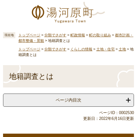
ペ
メ
ー
ニ
ジ
ュ
の
ー
先
を
頭
飛
トップページ
>
分類でさがす
>
町政情報
>
町の取り組み
>
都市計画・
現在地
都市整備・景観
>
地籍調査とは
で
ば
す
し
トップページ
>
分類でさがす
>
くらしの情報
>
土地・住宅
>
土地
>
地
。
て
籍調査とは
本
文
本
へ
文
地籍調査とは
ページ内目次
ページID：0002530
更新日：2022年6月16日更新