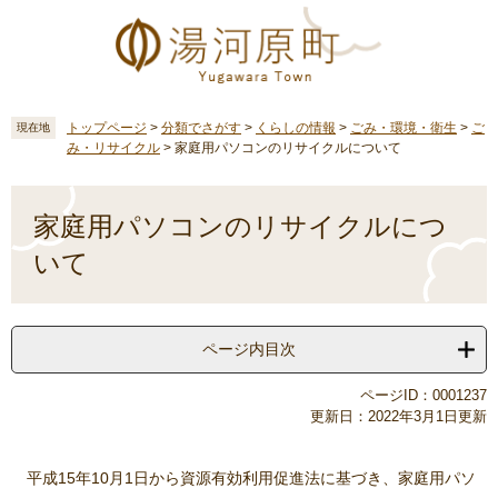
ペ
メ
ー
ニ
ジ
ュ
の
ー
先
を
頭
飛
トップページ
>
分類でさがす
>
くらしの情報
>
ごみ・環境・衛生
>
ご
現在地
み・リサイクル
>
家庭用パソコンのリサイクルについて
で
ば
す
し
本
。
て
文
家庭用パソコンのリサイクルにつ
本
文
いて
へ
ページ内目次
ページID：0001237
更新日：2022年3月1日更新
平成15年10月1日から資源有効利用促進法に基づき、家庭用パソ