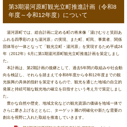
第3期湯河原町観光立町推進計画（令和8
年度～令和12年度）について
湯河原町では、総合計画に定める町の将来像「湯けむりと笑顔あ
ふれる四季彩のまち湯河原」の実現、また町、町民、事業者、関係
団体等が一体となって「観光立町・湯河原」を実現するため平成24
年（2012年）6月に第1期湯河原町観光立町推進計画を策定しまし
た。
本計画は、第2期計画の後継として、過去5年間の取組みや社会動
向を検証し、それらを踏まえて令和8年度から令和12年度までの観
光振興の具体的指針を策定するもので、観光を通じた地域の自立的
発展と持続可能な観光地の確立を目指すという考え方で策定しまし
た。
豊かな自然や歴史、地域文化などの観光資源の価値を地域一体で
さらに磨き上げるとともに、ターゲット層の明確化や新たな需要の
創出を視野に入れた取組を推進していきます。