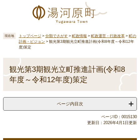
ペ
メ
ー
ニ
ジ
ュ
の
ー
先
を
頭
飛
トップページ
>
分類でさがす
>
町政情報
>
町政運営・行政改革
>
町の
現在地
計画・ビジョン
>
観光第3期観光立町推進計画(令和8年度～令和12年
で
ば
度)策定
す
し
。
て
本
本
文
観光第3期観光立町推進計画(令和8
文
へ
年度～令和12年度)策定
ページ内目次
ページID：0015130
更新日：2026年4月1日更新