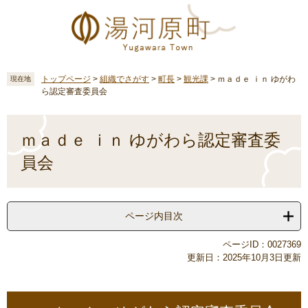
ペ
メ
ー
ニ
ジ
ュ
の
ー
先
を
頭
飛
トップページ
>
組織でさがす
>
町長
>
観光課
>
ｍａｄｅ ｉｎ ゆがわ
現在地
ら認定審査委員会
で
ば
す
し
本
。
て
文
ｍａｄｅ ｉｎ ゆがわら認定審査委
本
文
員会
へ
ページ内目次
ページID：0027369
更新日：2025年10月3日更新