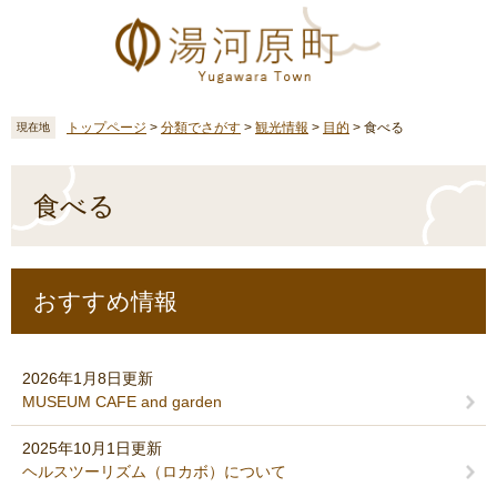
ペ
メ
ー
ニ
ジ
ュ
の
ー
先
を
頭
飛
トップページ
>
分類でさがす
>
観光情報
>
目的
>
食べる
現在地
で
ば
す
し
本
。
て
文
食べる
本
文
へ
おすすめ情報
2026年1月8日更新
MUSEUM CAFE and garden
2025年10月1日更新
ヘルスツーリズム（ロカボ）について