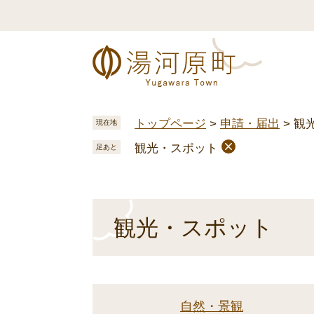
ペ
メ
ー
ニ
ジ
ュ
の
ー
先
を
頭
飛
で
ば
トップページ
>
申請・届出
>
観
現在地
す
し
観光・スポット
。
て
足あと
本
文
へ
本
観光・スポット
文
自然・景観