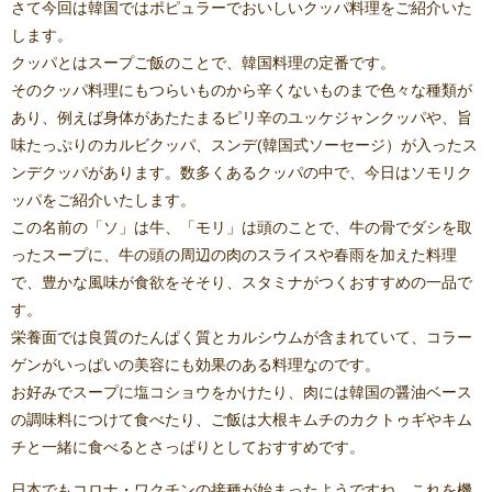
さて今回は韓国ではポピュラーでおいしいクッパ料理をご紹介いた
します。
クッパとはスープご飯のことで、韓国料理の定番です。
そのクッパ料理にもつらいものから辛くないものまで色々な種類が
あり、例えば身体があたたまるピリ辛のユッケジャンクッパや、旨
味たっぷりのカルビクッパ、スンデ(韓国式ソーセージ）が入ったス
ンデクッパがあります。数多くあるクッパの中で、今日はソモリク
ッパをご紹介いたします。
この名前の「ソ」は牛、「モリ」は頭のことで、牛の骨でダシを取
ったスープに、牛の頭の周辺の肉のスライスや春雨を加えた料理
で、豊かな風味が食欲をそそり、スタミナがつくおすすめの一品で
す。
栄養面では良質のたんぱく質とカルシウムが含まれていて、コラー
ゲンがいっぱいの美容にも効果のある料理なのです。
お好みでスープに塩コショウをかけたり、肉には韓国の醤油ベース
の調味料につけて食べたり、ご飯は大根キムチのカクトゥギやキム
チと一緒に食べるとさっぱりとしておすすめです。
日本でもコロナ・ワクチンの接種が始まったようですね。これを機