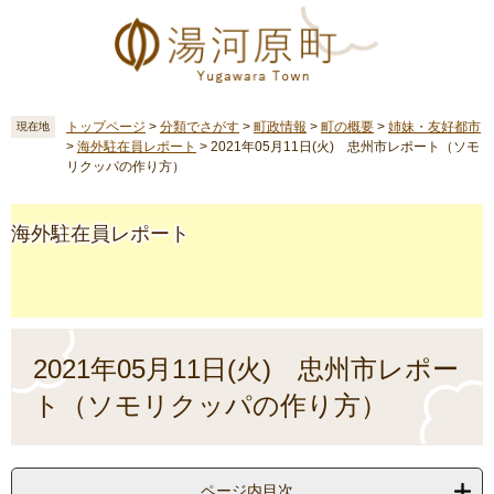
ペ
メ
ー
ニ
ジ
ュ
の
ー
先
を
頭
飛
トップページ
>
分類でさがす
>
町政情報
>
町の概要
>
姉妹・友好都市
現在地
>
海外駐在員レポート
>
2021年05月11日(火) 忠州市レポート（ソモ
で
ば
リクッパの作り方）
す
し
。
て
本
海外駐在員レポート
文
へ
本
文
2021年05月11日(火) 忠州市レポー
ト（ソモリクッパの作り方）
ページ内目次