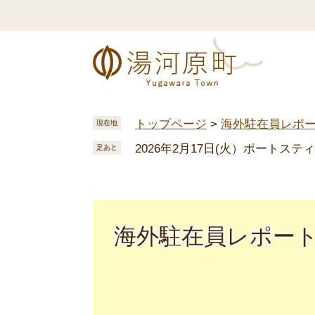
ペ
メ
ー
ニ
ジ
ュ
の
ー
先
を
頭
飛
で
ば
トップページ
>
海外駐在員レポ
現在地
す
し
2026年2月17日(火）ポートス
。
て
足あと
本
文
へ
海外駐在員レポー