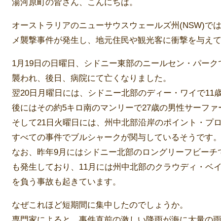
湯河原町の皆さん、こんにちは。
オーストラリアのニューサウスウェールズ州(NSW)で
メ襲撃事件が発生し、地元住民や観光客に衝撃を与え
1月19日の日曜日、シドニー東部のニールセン・パーク
襲われ、後日、病院にて亡くなりました。
翌20日月曜日には、シドニー北部のディー・ワイで11
後にはその約5キロ南のマンリーで27歳の男性サーフ
そして21日火曜日には、州中北部沿岸のポイント・プ
すべての事件でブルシャークが関与しているそうです
なお、昨年9月にはシドニー北部のロングリーフビーチ
も発生しており、11月には州中北部のクラウディ・ベイ
を負う事故も起きています。
なぜこれほど短期間に集中したのでしょうか。
専門家によると、事件直前の激しい降雨が海に大量の