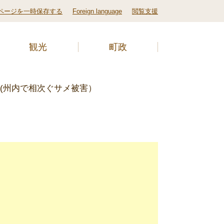
ページを一時保存する
Foreign language
閲覧支援
観光
町政
ト(州内で相次ぐサメ被害）