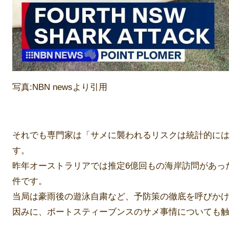
写真:NBN newsより引用
それでも専門家は「サメに襲われるリスクは統計的に
す。
昨年オーストラリアでは推定6億回もの海岸訪問があっ
件です。
当局は豪雨後の遊泳自粛など、予防策の徹底を呼びか
因みに、ポートスティーブンスのサメ事情についても