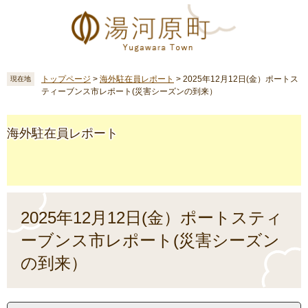
ペ
メ
ー
ニ
ジ
ュ
の
ー
先
を
頭
飛
トップページ
>
海外駐在員レポート
>
2025年12月12日(金）ポートス
現在地
ティーブンス市レポート(災害シーズンの到来）
で
ば
す
し
。
て
海外駐在員レポート
本
文
へ
本
文
2025年12月12日(金）ポートスティ
ーブンス市レポート(災害シーズン
の到来）