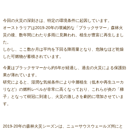
今回の火災の深刻さは、特定の環境条件に起因しています。
オーストラリアは2019-20年の壊滅的な「ブラックサマー」森林火
災の後、数年間にわたり多雨に見舞われ、植生が豊富に再生しまし
た。
しかし、ここ数か月は平均を下回る降雨量となり、危険なほど乾燥
した可燃物が蓄積されています。
今夏はブラックサマーから約5年が経過し、過去の火災による保護効
果が薄れています。
研究によると、湿潤な気候条件により中層植生（低木や再生ユーカ
リなど）の燃料レベルが非常に高くなっており、これらが炎の「梯
子」となって樹冠に到達し、火災の激しさを劇的に増加させていま
す。
2019-20年の森林火災シーズンは、ニューサウスウェールズ州にと