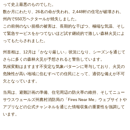
って史上最悪のものでした。
数か月にわたり、26名の命が失われ、2,448軒の住宅が破壊され、
州内で550万ヘクタールが焼失しました。
この前例のない規模の被害は、長期的な干ばつ、極端な気温、そし
て緊急サービスをかつてないほど試す継続的で激しい森林火災によ
ってもたらされました。
州首相は、12月は「かなり厳しい」状況になり、シーズンを通じて
さらに多くの森林火災が予想されると警告しています。
気候変動はますます不安定な気象パターンに寄与しており、火災の
危険性が高い地域に住むすべての住民にとって、適切な備えが不可
欠となっています。
当局は、避難計画の準備、住宅周辺の防火帯の維持、そしてニュー
サウスウェールズ州農村消防局の「Fires Near Me」ウェブサイトや
アプリなどの公式チャンネルを通じた情報収集の重要性を強調して
います。