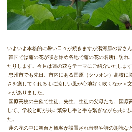
いよいよ本格的に暑い日々が続きますが湯河原の皆さ
韓国では蓮の花が咲き始め各地で蓮の花の名所に訪れ
たりします。今月は蓮の花をテーマにご紹介いたしま
忠州市でも先日、市内にある国原（クウオン）高校に
さを癒してくれるよに涼しい風が心地好く吹くなか＜
＞がありました。
国原高校の主催で生徒、先生、生徒の父母たち、国原
して、学校と町が共に繁栄し手と手を繋ぎながら共に
た。
蓮の花の中に舞台と観客が設置され音楽や詩の朗読など