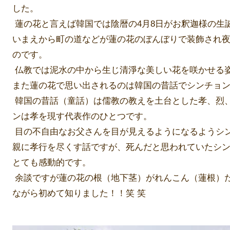
した。
蓮の花と言えば韓国では陰暦の4月8日がお釈迦様の生
いまえから町の道などが蓮の花のぼんぼりで装飾され
のです。
仏教では泥水の中から生じ清淨な美しい花を咲かせる
また蓮の花で思い出されるのは韓国の昔話でシンチョ
韓国の昔話（童話）は儒教の教えを土台とした孝、烈
ンは孝を現す代表作のひとつです。
目の不自由なお父さんを目が見えるようになるようシ
親に孝行を尽くす話ですが、死んだと思われていたシ
とても感動的です。
余談ですが蓮の花の根（地下茎）がれんこん（蓮根）
ながら初めて知りました！！笑 笑