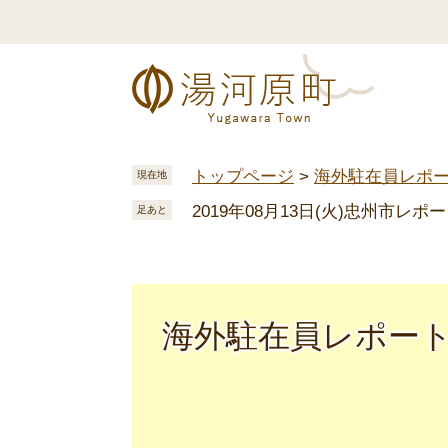
ペ
メ
ー
ニ
ジ
ュ
の
ー
先
を
頭
飛
で
ば
トップページ
>
海外駐在員レポ
現在地
す
し
2019年08月13日(火)忠州市レ
。
て
足あと
本
文
へ
海外駐在員レポー