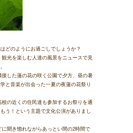
んはどのようにお過ごしでしょうか？
、観光を楽しむ人達の風景をニュースで見
す。
隣接した蓮の花の咲く公園で夕方、昼の暑
文学と音楽が出会った一夏の夜蓮の花祭り
高校の近くの住民達も参加するお祭りを通
歩もう！という主題で文化公演がありまし
に聞き惚れながらあっとい間の2時間で