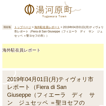
ペ
メ
ー
ニ
ジ
ュ
の
ー
先
を
頭
飛
トップページ
>
海外駐在員レポート
>
2019年04月01日(月)ティヴォリ
現在地
市レポート（Fiera di San Giuseppe（フィエーラ ディ サン ジュ
で
ば
セッペ ＝聖ヨセフの市））
す
し
。
て
本
海外駐在員レポート
文
へ
本
文
2019年04月01日(月)ティヴォリ市
レポート（Fiera di San
Giuseppe（フィエーラ ディ サ
ン ジュセッペ ＝聖ヨセフの