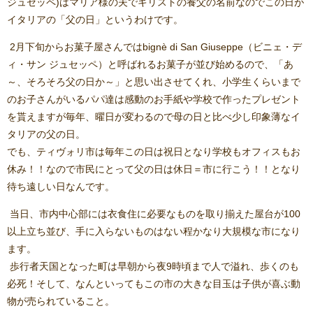
ジュセッペ)はマリア様の夫でキリストの養父の名前なのでこの日が
イタリアの「父の日」というわけです。
2月下旬からお菓子屋さんではbignè di San Giuseppe（ビニェ・デ
ィ・サン ジュセッペ）と呼ばれるお菓子が並び始めるので、「あ
～、そろそろ父の日か～」と思い出させてくれ、小学生くらいまで
のお子さんがいるパパ達は感動のお手紙や学校で作ったプレゼント
を貰えますが毎年、曜日が変わるので母の日と比べ少し印象薄なイ
タリアの父の日。
でも、ティヴォリ市は毎年この日は祝日となり学校もオフィスもお
休み！！なので市民にとって父の日は休日＝市に行こう！！となり
待ち遠しい日なんです。
当日、市内中心部には衣食住に必要なものを取り揃えた屋台が100
以上立ち並び、手に入らないものはない程かなり大規模な市になり
ます。
歩行者天国となった町は早朝から夜9時頃まで人で溢れ、歩くのも
必死！そして、なんといってもこの市の大きな目玉は子供が喜ぶ動
物が売られていること。