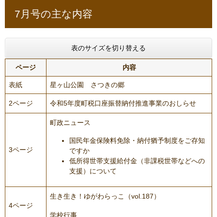
7月号の主な内容
表のサイズを切り替える
ページ
内容
表紙
​星ヶ山公園 さつきの郷
2ページ
令和5年度町税口座振替納付推進事業のおしらせ
町政ニュース
国民年金保険料免除・納付猶予制度をご存知
3ページ
ですか
低所得世帯支援給付金（非課税世帯などへの
支援）について
生き生き！ゆがわらっこ（vol.187）
4ページ
学校行事