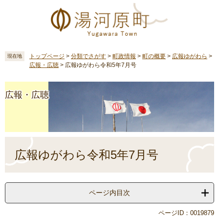
ペ
メ
ー
ニ
ジ
ュ
の
ー
先
を
頭
飛
トップページ
>
分類でさがす
>
町政情報
>
町の概要
>
広報ゆがわら
>
現在地
広報・広聴
>
広報ゆがわら令和5年7月号
で
ば
す
し
。
て
広報・広聴
本
文
へ
本
文
広報ゆがわら令和5年7月号
ページ内目次
ページID：0019879