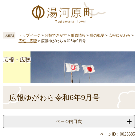
ペ
メ
ー
ニ
ジ
ュ
の
ー
先
を
頭
飛
トップページ
>
分類でさがす
>
町政情報
>
町の概要
>
広報ゆがわら
>
現在地
広報・広聴
>
広報ゆがわら令和6年9月号
で
ば
す
し
。
て
広報・広聴
本
文
へ
本
文
広報ゆがわら令和6年9月号
ページ内目次
ページID：0023385