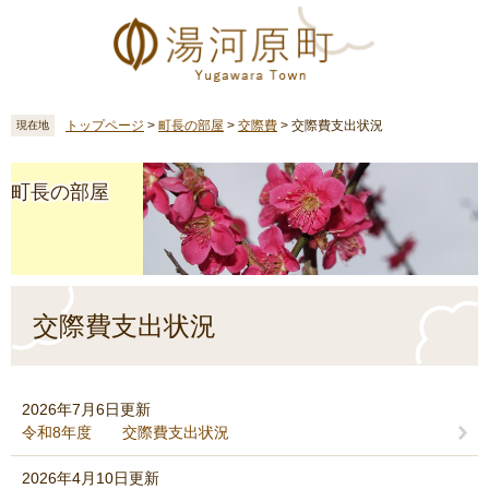
ペ
メ
ー
ニ
ジ
ュ
の
ー
先
を
頭
飛
トップページ
>
町長の部屋
>
交際費
>
交際費支出状況
現在地
で
ば
す
し
町長の部屋
。
て
本
文
へ
本
文
交際費支出状況
2026年7月6日更新
令和8年度 交際費支出状況
2026年4月10日更新