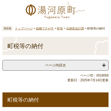
ペ
メ
ー
ニ
ジ
ュ
の
ー
先
を
頭
飛
トップページ
>
組織でさがす
>
町長
>
出納室会計課
>
町税等の納付
現在地
で
ば
す
し
本
。
て
文
町税等の納付
本
文
へ
ページ内目次
ページID：0018058
更新日：2025年7月14日更新
町税等の納付