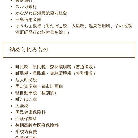
横浜銀行
スルガ銀行
かながわ西湘農業協同組合
三島信用金庫
ゆうちょ銀行（町たばこ税、入湯税、温泉使用料、その他湯
河原町発行の納付書を除く）
納められるもの
町民税・県民税・森林環境税（普通徴収）
町民税・県民税・森林環境税（特別徴収）
法人町民税
固定資産税・都市計画税
軽自動車税（種別割）
町たばこ税
入湯税
国民健康保険料
介護保険料
後期高齢者医療保険料
学校給食費