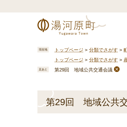
ペ
メ
ー
ニ
ジ
ュ
の
ー
先
を
頭
飛
で
ば
トップページ
>
分類でさがす
>
現在地
す
し
トップページ
>
分類でさがす
>
。
て
本
第29回 地域公共交通会議
足あと
文
へ
本
第29回 地域公共
文