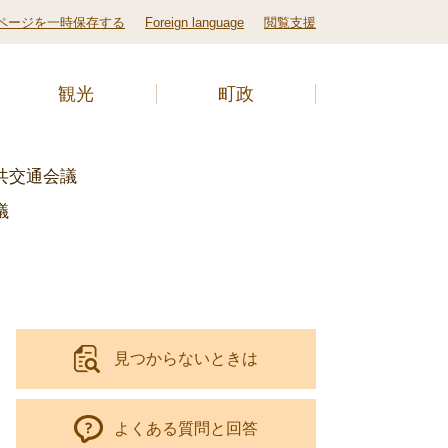
ページを一時保存する
Foreign language
閲覧支援
観光
町政
共交通会議
議
見つからないときは
よくある質問と回答