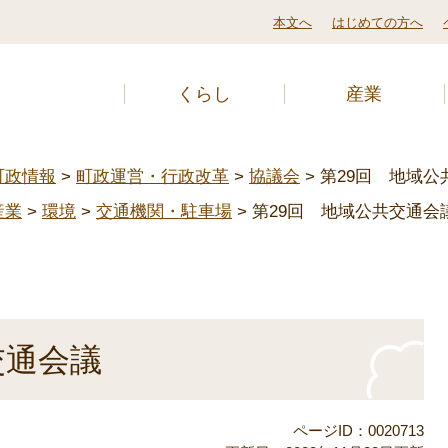
本文へ
はじめての方へ
くらし
産業
町政情報
>
町政運営・行政改革
>
協議会
>
第29回 地域公
産業
>
環境
>
交通機関・駐車場
>
第29回 地域公共交通会
交通会議
ページID：0020713