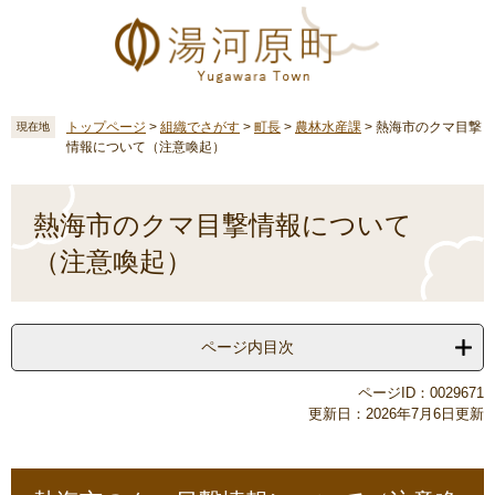
ペ
メ
ー
ニ
ジ
ュ
の
ー
先
を
頭
飛
トップページ
>
組織でさがす
>
町長
>
農林水産課
>
熱海市のクマ目撃
現在地
情報について（注意喚起）
で
ば
す
し
本
。
て
文
熱海市のクマ目撃情報について
本
文
（注意喚起）
へ
ページ内目次
ページID：0029671
更新日：2026年7月6日更新