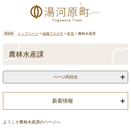
ペ
メ
ー
ニ
ジ
ュ
の
ー
先
を
頭
飛
トップページ
>
組織でさがす
>
町長
>
農林水産課
現在地
で
ば
す
し
本
。
て
文
農林水産課
本
文
へ
ページ内目次
新着情報
ようこそ農林水産課のページへ