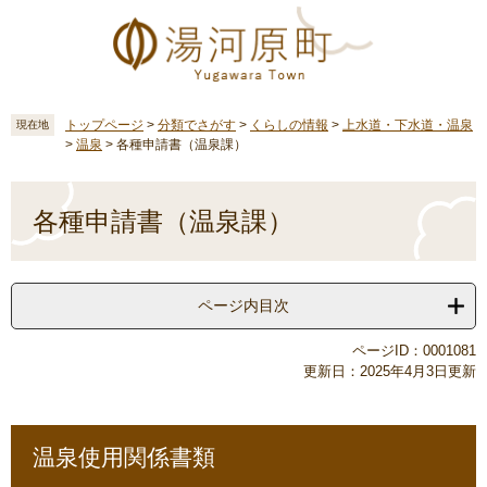
ペ
メ
ー
ニ
ジ
ュ
の
ー
先
を
頭
飛
トップページ
>
分類でさがす
>
くらしの情報
>
上水道・下水道・温泉
現在地
>
温泉
>
各種申請書（温泉課）
で
ば
す
し
本
。
て
文
各種申請書（温泉課）
本
文
へ
ページ内目次
ページID：0001081
更新日：2025年4月3日更新
温泉使用関係書類