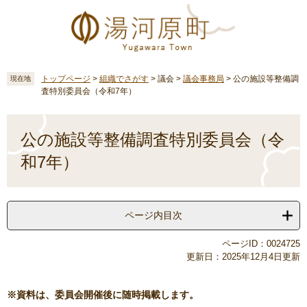
ペ
メ
ー
ニ
ジ
ュ
の
ー
先
を
頭
飛
トップページ
>
組織でさがす
>
議会
>
議会事務局
>
公の施設等整備調
現在地
査特別委員会（令和7年）
で
ば
す
し
本
。
て
文
公の施設等整備調査特別委員会（令
本
文
和7年）
へ
ページ内目次
ページID：0024725
更新日：2025年12月4日更新
※資料は、委員会開催後に随時掲載します。